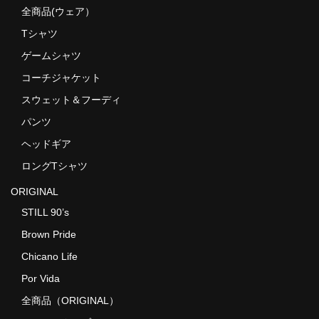
全商品(ウェア）
MixCD
Tシャツ
Japanese Rap
ゲームシャツ
MotiveRecords
コーチジャケット
スウェット＆フーディ
DVD
パンツ
グ ッ ズ
ヘッドギア
全商品（グッズ ）
ロングTシャツ
ORIGINAL
タオル・リストバンド
STILL 90’s
トートバッグ
Brown Pride
雑誌
Chicano Life
Por Vida
全商品
全商品（ORIGINAL）