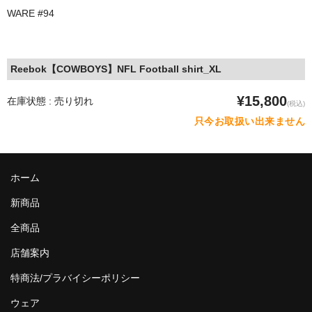
STILL 90’s
WARE #94
Chicano Life
Brown Pride
Reebok【COWBOYS】NFL Football shirt_XL
Por Vida
¥15,800
在庫状態 : 売り切れ
(税込)
只今お取扱い出来ません
全商品（ORIGINAL）
ハニーカムトライプ
ホーム
ホルモンクラブ
新商品
天ぷらまめすけ
全商品
C D / D V D
店舗案内
全商品（CD/DVD）
特商法/プラバイシーポリシー
DJ SANTANA
ウェア