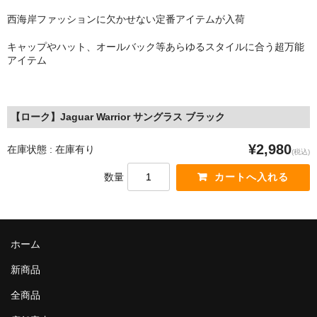
MixCD
西海岸ファッションに欠かせない定番アイテムが入荷
Japanese Rap
キャップやハット、オールバック等あらゆるスタイルに合う超万能
アイテム
MotiveRecords
DVD
【ローク】Jaguar Warrior サングラス ブラック
グ ッ ズ
¥2,980
在庫状態 : 在庫有り
(税込)
全商品（グッズ ）
数量
タオル・リストバンド
トートバッグ
ホーム
雑誌
新商品
全商品
全商品