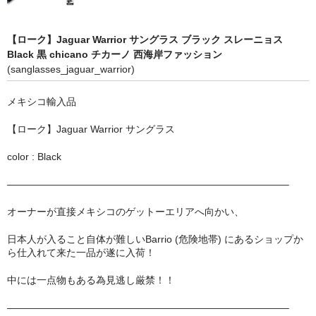
STILL 90’s
Chicano Life
【ローク】Jaguar Warrior サングラス ブラック スレーニョス
Black 黒 chicano チカーノ 西海岸ファッション
Brown Pride
(sanglasses_jaguar_warrior)
Por Vida
メキシコ輸入品
全商品（ORIGINAL）
【ローク】Jaguar Warrior サングラス
ハニーカムトライプ
color : Black
ホルモンクラブ
————————————————————————————–
オーナーが直接メキシコのゲットーエリアへ向かい、
天ぷらまめすけ
日本人が入ること自体が難しいBarrio (危険地帯) にあるショップか
C D / D V D
ら仕入れて来た一品が遂に入荷！
全商品（CD/DVD）
中には一点物もある為見逃し厳禁！！
DJ SANTANA
————————————————————————————–