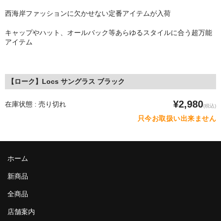
MixCD
西海岸ファッションに欠かせない定番アイテムが入荷
Japanese Rap
キャップやハット、オールバック等あらゆるスタイルに合う超万能
アイテム
MotiveRecords
DVD
【ローク】Locs サングラス ブラック
グ ッ ズ
¥2,980
在庫状態 : 売り切れ
(税込)
全商品（グッズ ）
只今お取扱い出来ません
タオル・リストバンド
トートバッグ
ホーム
雑誌
新商品
全商品
全商品
店舗案内