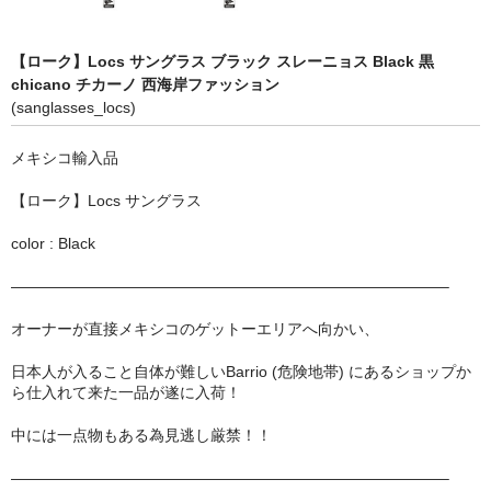
STILL 90’s
Chicano Life
【ローク】Locs サングラス ブラック スレーニョス Black 黒
chicano チカーノ 西海岸ファッション
Brown Pride
(sanglasses_locs)
Por Vida
メキシコ輸入品
全商品（ORIGINAL）
【ローク】Locs サングラス
ハニーカムトライプ
color : Black
ホルモンクラブ
————————————————————————————–
オーナーが直接メキシコのゲットーエリアへ向かい、
天ぷらまめすけ
日本人が入ること自体が難しいBarrio (危険地帯) にあるショップか
C D / D V D
ら仕入れて来た一品が遂に入荷！
全商品（CD/DVD）
中には一点物もある為見逃し厳禁！！
DJ SANTANA
————————————————————————————–