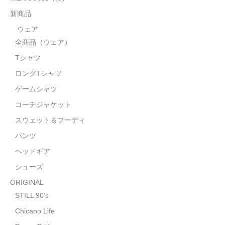
STILL 90’s
新商品
Chicano Life
ウェア
全商品（ウェア）
Brown Pride
Tシャツ
Por Vida
ロングTシャツ
全商品（ORIGINAL）
ゲームシャツ
コーチジャケット
ハニーカムトライプ
スウェット＆フーディ
ホルモンクラブ
パンツ
ヘッドギア
天ぷらまめすけ
シューズ
C D / D V D
ORIGINAL
全商品（CD/DVD）
STILL 90’s
Chicano Life
DJ SANTANA