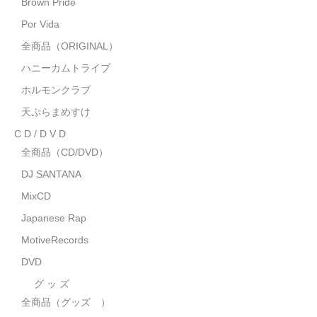
Brown Pride
MixCD
Por Vida
Japanese Rap
全商品（ORIGINAL）
ハニーカムトライプ
MotiveRecords
ホルモンクラブ
DVD
天ぷらまめすけ
C D / D V D
グ ッ ズ
全商品（CD/DVD）
全商品（グッズ ）
DJ SANTANA
タオル・リストバンド
MixCD
Japanese Rap
トートバッグ
MotiveRecords
雑誌
DVD
全商品
グ ッ ズ
全商品（グッズ ）