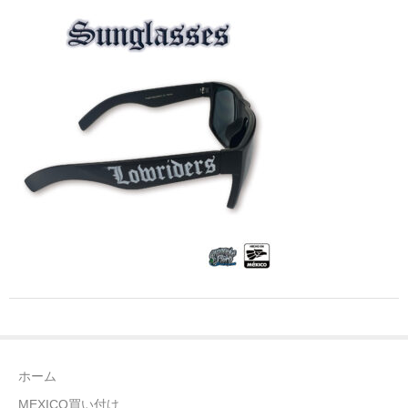
全商品（ウェア）
Tシャツ
ロングTシャツ
ゲームシャツ
コーチジャケット
スウェット＆フーディ
パンツ
ヘッドギア
シューズ
ホーム
ORIGINAL
MEXICO買い付け