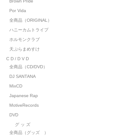
Brown Pride
MixCD
Por Vida
Japanese Rap
全商品（ORIGINAL）
ハニーカムトライプ
MotiveRecords
ホルモンクラブ
DVD
天ぷらまめすけ
C D / D V D
グ ッ ズ
全商品（CD/DVD）
全商品（グッズ ）
DJ SANTANA
タオル・リストバンド
MixCD
Japanese Rap
トートバッグ
MotiveRecords
雑誌
DVD
全商品
グ ッ ズ
全商品（グッズ ）