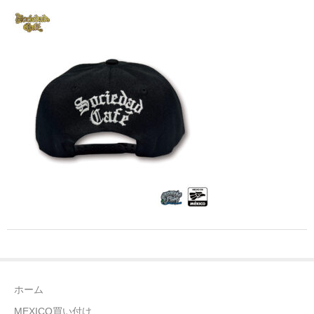
全商品（ウェア）
Tシャツ
ロングTシャツ
ゲームシャツ
コーチジャケット
スウェット＆フーディ
パンツ
ヘッドギア
シューズ
ホーム
ORIGINAL
MEXICO買い付け