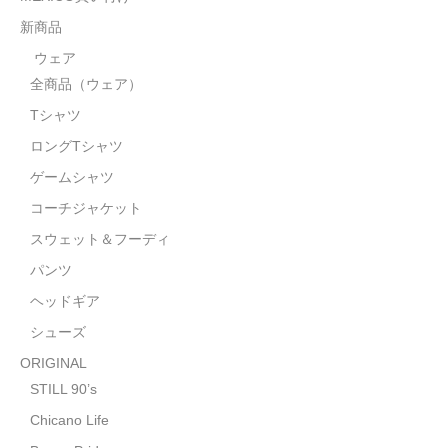
STILL 90’s
新商品
Chicano Life
ウェア
全商品（ウェア）
Brown Pride
Tシャツ
Por Vida
ロングTシャツ
全商品（ORIGINAL）
ゲームシャツ
コーチジャケット
ハニーカムトライプ
スウェット＆フーディ
ホルモンクラブ
パンツ
ヘッドギア
天ぷらまめすけ
シューズ
C D / D V D
ORIGINAL
全商品（CD/DVD）
STILL 90’s
Chicano Life
DJ SANTANA