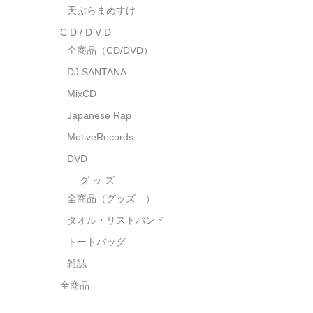
天ぷらまめすけ
C D / D V D
全商品（CD/DVD）
DJ SANTANA
MixCD
Japanese Rap
MotiveRecords
DVD
グ ッ ズ
全商品（グッズ ）
タオル・リストバンド
トートバッグ
雑誌
全商品