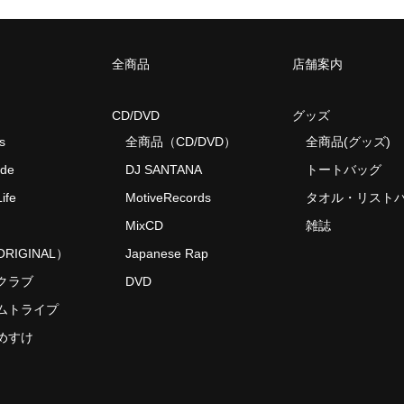
全商品
店舗案内
CD/DVD
グッズ
s
全商品（CD/DVD）
全商品(グッズ)
ide
DJ SANTANA
トートバッグ
ife
MotiveRecords
タオル・リスト
MixCD
雑誌
RIGINAL）
Japanese Rap
クラブ
DVD
ムトライプ
めすけ