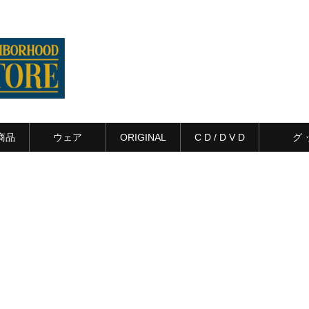
商品
ウェア
ORIGINAL
C D / D V D
グ 