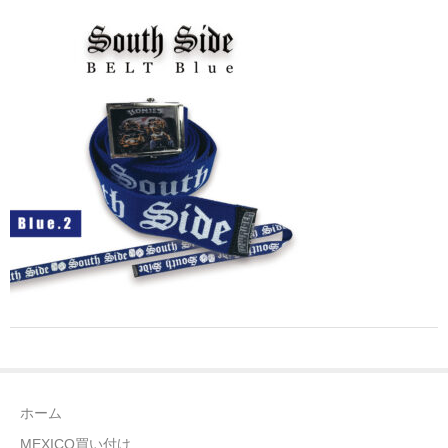
全商品（ウェア）
Tシャツ
ロングTシャツ
ゲームシャツ
コーチジャケット
スウェット＆フーディ
パンツ
ヘッドギア
シューズ
ホーム
ORIGINAL
MEXICO買い付け