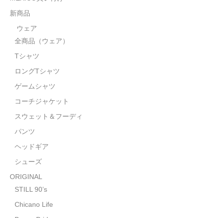
STILL 90’s
新商品
Chicano Life
ウェア
全商品（ウェア）
Brown Pride
Tシャツ
Por Vida
ロングTシャツ
全商品（ORIGINAL）
ゲームシャツ
コーチジャケット
ハニーカムトライプ
スウェット＆フーディ
ホルモンクラブ
パンツ
ヘッドギア
天ぷらまめすけ
シューズ
C D / D V D
ORIGINAL
全商品（CD/DVD）
STILL 90’s
Chicano Life
DJ SANTANA