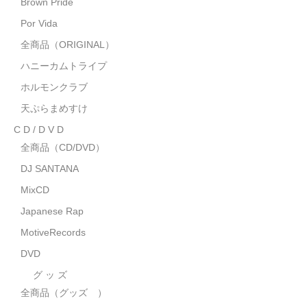
Brown Pride
MixCD
Por Vida
Japanese Rap
全商品（ORIGINAL）
ハニーカムトライプ
MotiveRecords
ホルモンクラブ
DVD
天ぷらまめすけ
C D / D V D
グ ッ ズ
全商品（CD/DVD）
全商品（グッズ ）
DJ SANTANA
タオル・リストバンド
MixCD
Japanese Rap
トートバッグ
MotiveRecords
雑誌
DVD
全商品
グ ッ ズ
全商品（グッズ ）