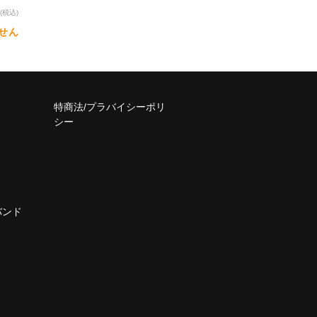
(税込)
せん
特商法/プラバイシーポリ
シー
バンド