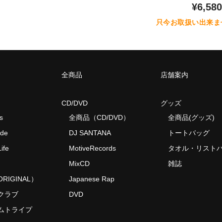
¥6,580
只今お取扱い出来ま
全商品
店舗案内
CD/DVD
グッズ
s
全商品（CD/DVD）
全商品(グッズ)
ide
DJ SANTANA
トートバッグ
ife
MotiveRecords
タオル・リスト
MixCD
雑誌
RIGINAL）
Japanese Rap
クラブ
DVD
ムトライプ