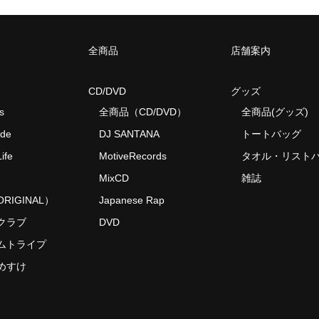
全商品
店舗案内
CD/DVD
グッズ
s
全商品（CD/DVD）
全商品(グッズ)
ide
DJ SANTANA
トートバッグ
ife
MotiveRecords
タオル・リスト
MixCD
雑誌
RIGINAL）
Japanese Rap
クラブ
DVD
ムトライプ
めすけ