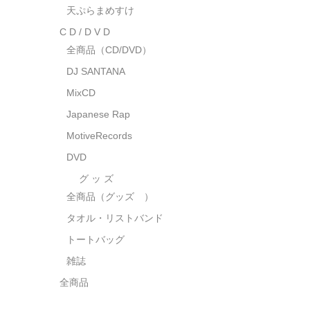
天ぷらまめすけ
C D / D V D
全商品（CD/DVD）
DJ SANTANA
MixCD
Japanese Rap
MotiveRecords
DVD
グ ッ ズ
全商品（グッズ ）
タオル・リストバンド
トートバッグ
雑誌
全商品