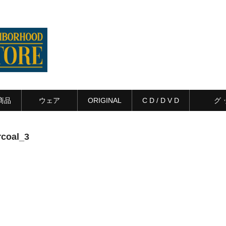
商品
ウェア
ORIGINAL
C D / D V D
グ 
rcoal_3