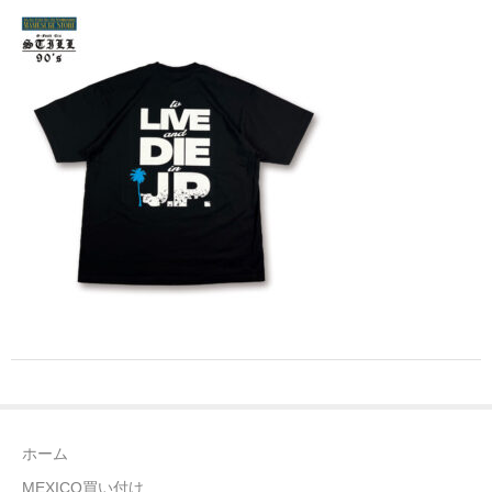
全商品（ウェア）
Tシャツ
ロングTシャツ
ゲームシャツ
コーチジャケット
スウェット＆フーディ
パンツ
ヘッドギア
シューズ
ホーム
ORIGINAL
MEXICO買い付け