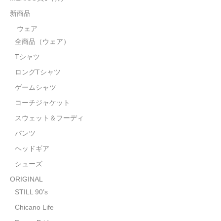
STILL 90’s
新商品
Chicano Life
ウェア
全商品（ウェア）
Brown Pride
Tシャツ
Por Vida
ロングTシャツ
全商品（ORIGINAL）
ゲームシャツ
コーチジャケット
ハニーカムトライプ
スウェット＆フーディ
ホルモンクラブ
パンツ
ヘッドギア
天ぷらまめすけ
シューズ
C D / D V D
ORIGINAL
全商品（CD/DVD）
STILL 90’s
Chicano Life
DJ SANTANA