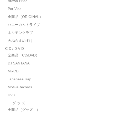
Brown Pride
MixCD
Por Vida
Japanese Rap
全商品（ORIGINAL）
ハニーカムトライプ
MotiveRecords
ホルモンクラブ
DVD
天ぷらまめすけ
C D / D V D
グ ッ ズ
全商品（CD/DVD）
全商品（グッズ ）
DJ SANTANA
タオル・リストバンド
MixCD
Japanese Rap
トートバッグ
MotiveRecords
雑誌
DVD
全商品
グ ッ ズ
全商品（グッズ ）