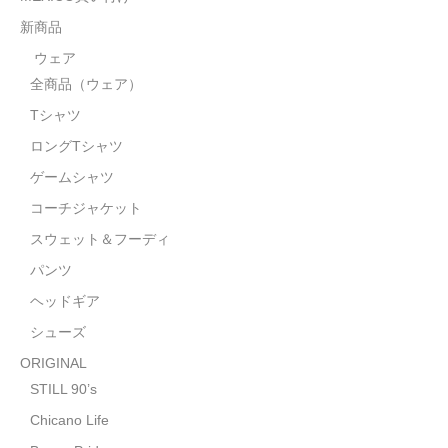
STILL 90’s
新商品
Chicano Life
ウェア
全商品（ウェア）
Brown Pride
Tシャツ
Por Vida
ロングTシャツ
全商品（ORIGINAL）
ゲームシャツ
コーチジャケット
ハニーカムトライプ
スウェット＆フーディ
ホルモンクラブ
パンツ
ヘッドギア
天ぷらまめすけ
シューズ
C D / D V D
ORIGINAL
全商品（CD/DVD）
STILL 90’s
Chicano Life
DJ SANTANA