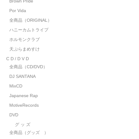
Brown Pride
MixCD
Por Vida
Japanese Rap
全商品（ORIGINAL）
ハニーカムトライプ
MotiveRecords
ホルモンクラブ
DVD
天ぷらまめすけ
C D / D V D
グ ッ ズ
全商品（CD/DVD）
全商品（グッズ ）
DJ SANTANA
タオル・リストバンド
MixCD
Japanese Rap
トートバッグ
MotiveRecords
雑誌
DVD
全商品
グ ッ ズ
全商品（グッズ ）