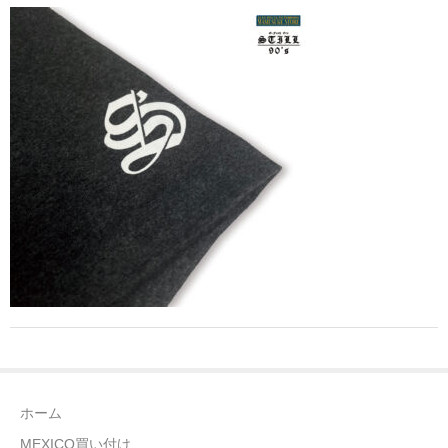
全商品（ウェア）
Tシャツ
ロングTシャツ
ゲームシャツ
コーチジャケット
スウェット＆フーディ
パンツ
ヘッドギア
シューズ
ホーム
ORIGINAL
MEXICO買い付け