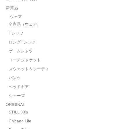
STILL 90’s
新商品
Chicano Life
ウェア
全商品（ウェア）
Brown Pride
Tシャツ
Por Vida
ロングTシャツ
全商品（ORIGINAL）
ゲームシャツ
コーチジャケット
ハニーカムトライプ
スウェット＆フーディ
ホルモンクラブ
パンツ
ヘッドギア
天ぷらまめすけ
シューズ
C D / D V D
ORIGINAL
全商品（CD/DVD）
STILL 90’s
Chicano Life
DJ SANTANA