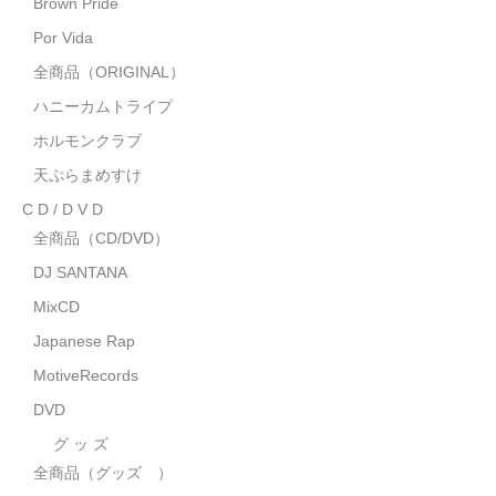
Brown Pride
MixCD
Por Vida
Japanese Rap
全商品（ORIGINAL）
ハニーカムトライプ
MotiveRecords
ホルモンクラブ
DVD
天ぷらまめすけ
C D / D V D
グ ッ ズ
全商品（CD/DVD）
全商品（グッズ ）
DJ SANTANA
タオル・リストバンド
MixCD
Japanese Rap
トートバッグ
MotiveRecords
雑誌
DVD
全商品
グ ッ ズ
全商品（グッズ ）