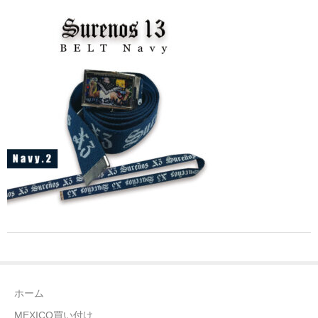
全商品（ウェア）
Tシャツ
ロングTシャツ
ゲームシャツ
コーチジャケット
スウェット＆フーディ
パンツ
ヘッドギア
シューズ
ホーム
ORIGINAL
MEXICO買い付け