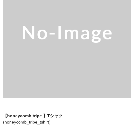
全商品（ウェア）
Tシャツ
ロングTシャツ
ゲームシャツ
コーチジャケット
スウェット＆フーディ
パンツ
ヘッドギア
シューズ
【honeycomb tripe 】Tシャツ
(honeycomb_tripe_tshirt)
ORIGINAL