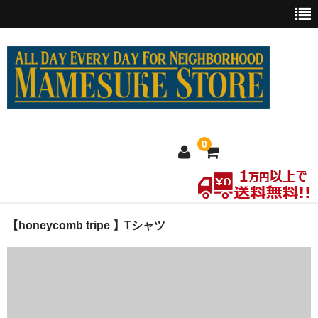
0
ホーム
【honeycomb tripe 】Tシャツ
MEXICO買い付け
新商品
ウェア