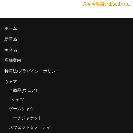
只今お取扱い出来ません
MixCD
Japanese Rap
ホーム
MotiveRecords
新商品
DVD
全商品
グ ッ ズ
店舗案内
全商品（グッズ ）
特商法/プラバイシーポリシー
タオル・リストバンド
ウェア
全商品(ウェア）
トートバッグ
Tシャツ
雑誌
ゲームシャツ
コーチジャケット
全商品
スウェット＆フーディ