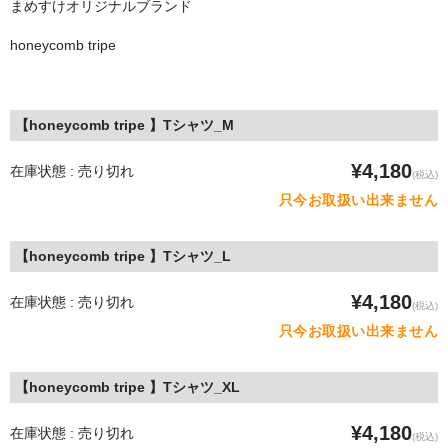
まめすけオリジナルブランド
STILL 90’s
honeycomb tripe
Chicano Life
Brown Pride
【honeycomb tripe 】Tシャツ_M
Por Vida
¥4,180
在庫状態 : 売り切れ
全商品（ORIGINAL）
(税込)
只今お取扱い出来ません
ハニーカムトライプ
【honeycomb tripe 】Tシャツ_L
ホルモンクラブ
¥4,180
天ぷらまめすけ
在庫状態 : 売り切れ
(税込)
只今お取扱い出来ません
C D / D V D
全商品（CD/DVD）
【honeycomb tripe 】Tシャツ_XL
DJ SANTANA
¥4,180
在庫状態 : 売り切れ
(税込)