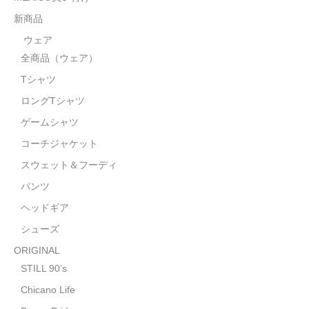
STILL 90’s
新商品
Chicano Life
ウェア
全商品（ウェア）
Brown Pride
Tシャツ
Por Vida
ロングTシャツ
全商品（ORIGINAL）
ゲームシャツ
コーチジャケット
ハニーカムトライプ
スウェット＆フーディ
ホルモンクラブ
パンツ
ヘッドギア
天ぷらまめすけ
シューズ
C D / D V D
ORIGINAL
全商品（CD/DVD）
STILL 90’s
Chicano Life
DJ SANTANA