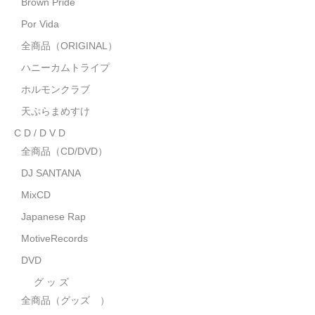
Brown Pride
MixCD
Por Vida
Japanese Rap
全商品（ORIGINAL）
ハニーカムトライプ
MotiveRecords
ホルモンクラブ
DVD
天ぷらまめすけ
C D / D V D
グ ッ ズ
全商品（CD/DVD）
全商品（グッズ ）
DJ SANTANA
タオル・リストバンド
MixCD
Japanese Rap
トートバッグ
MotiveRecords
雑誌
DVD
全商品
グ ッ ズ
全商品（グッズ ）