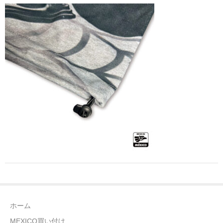
全商品（ウェア）
Tシャツ
ロングTシャツ
ゲームシャツ
コーチジャケット
スウェット＆フーディ
パンツ
ヘッドギア
シューズ
ホーム
ORIGINAL
MEXICO買い付け