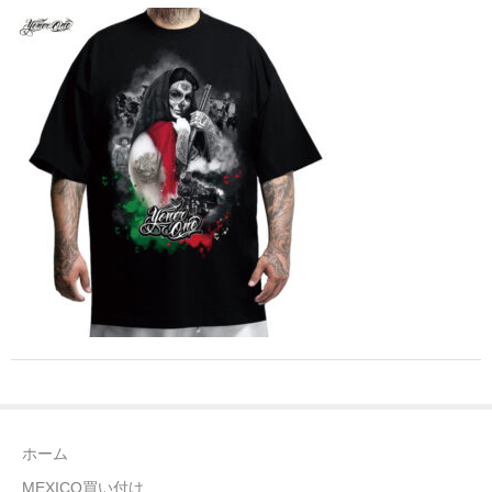
全商品（ウェア）
Tシャツ
ロングTシャツ
ゲームシャツ
コーチジャケット
スウェット＆フーディ
パンツ
ヘッドギア
シューズ
ホーム
ORIGINAL
MEXICO買い付け