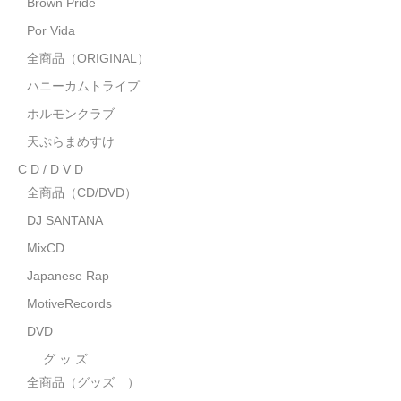
Brown Pride
MixCD
Por Vida
Japanese Rap
全商品（ORIGINAL）
ハニーカムトライプ
MotiveRecords
ホルモンクラブ
DVD
天ぷらまめすけ
C D / D V D
グ ッ ズ
全商品（CD/DVD）
全商品（グッズ ）
DJ SANTANA
タオル・リストバンド
MixCD
Japanese Rap
トートバッグ
MotiveRecords
雑誌
DVD
全商品
グ ッ ズ
全商品（グッズ ）