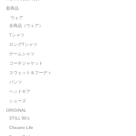
STILL 90’s
新商品
Chicano Life
ウェア
全商品（ウェア）
Brown Pride
Tシャツ
Por Vida
ロングTシャツ
全商品（ORIGINAL）
ゲームシャツ
コーチジャケット
ハニーカムトライプ
スウェット＆フーディ
ホルモンクラブ
パンツ
ヘッドギア
天ぷらまめすけ
シューズ
C D / D V D
ORIGINAL
全商品（CD/DVD）
STILL 90’s
Chicano Life
DJ SANTANA