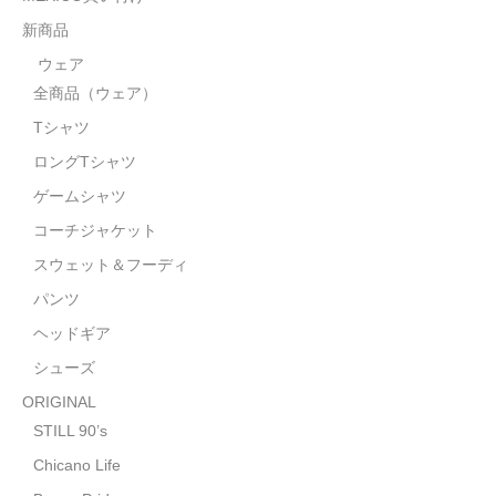
STILL 90’s
新商品
Chicano Life
ウェア
全商品（ウェア）
Brown Pride
Tシャツ
Por Vida
ロングTシャツ
全商品（ORIGINAL）
ゲームシャツ
コーチジャケット
ハニーカムトライプ
スウェット＆フーディ
ホルモンクラブ
パンツ
ヘッドギア
天ぷらまめすけ
シューズ
C D / D V D
ORIGINAL
全商品（CD/DVD）
STILL 90’s
Chicano Life
DJ SANTANA