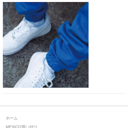
全商品（ウェア）
Tシャツ
ロングTシャツ
ゲームシャツ
コーチジャケット
スウェット＆フーディ
パンツ
ヘッドギア
シューズ
ホーム
ORIGINAL
MEXICO買い付け