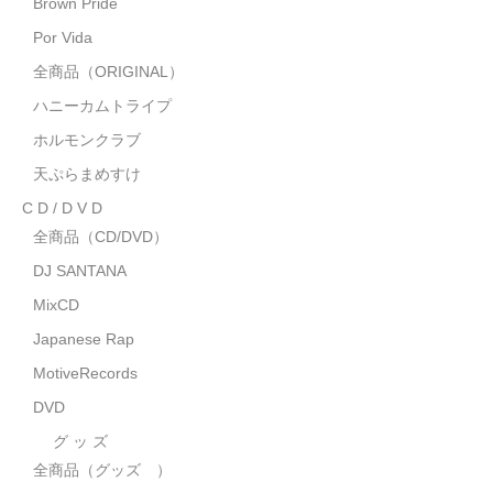
Brown Pride
MixCD
Por Vida
Japanese Rap
全商品（ORIGINAL）
ハニーカムトライプ
MotiveRecords
ホルモンクラブ
DVD
天ぷらまめすけ
C D / D V D
グ ッ ズ
全商品（CD/DVD）
全商品（グッズ ）
DJ SANTANA
タオル・リストバンド
MixCD
Japanese Rap
トートバッグ
MotiveRecords
雑誌
DVD
全商品
グ ッ ズ
全商品（グッズ ）